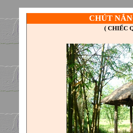
CHÚT NẮN
( CHIẾC 