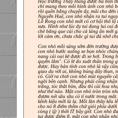
Học trường Thầy Hùng được ba bốn tha
chỉ mang theo mỗi hình ảnh con nhỏ bạ
rồi quên bẳng chuyện ấy, mãi cho đến 
Nguyễn Huệ, con nhỏ nhận ra tui ngay.
Lỗ Rong con nhỏ mới có cơ hội thố lộ 
xưa. Hình như lúc ấy tui đang lui cui đô
chè bằng que củi cho cả láng ăn mới 
lời cảm ơn, chưa chắc gì tui đã nhớ chu
Con nhỏ mỗi sáng sớm đến trường đượ
con nhỏ bước xuống xe bọn nhóc chúng 
nang cái oai kẽ được đi xe hơi. Trong bo
quyền lắm". Có lẽ do xuất thân trong 
được. Hay bản tính con nhỏ là vậy c
giao du với ai, không búng dây thun, ngồ
có. Giờ ra chơi con nhỏ mút nguyên câ
ngồi bên cạnh. Nhưng phải công nhận 
trắng, tóc thắt bím, đầu thì cài hoa n
như thế nào. Mặt con nhỏ tròn tròn như
đượm nét sầu sầu có tí nước trong mắ
kênh kiệu mới là lạ. Mỗi lần thầy kêu 
cho nó 8 điểm thêm chử giỏi phía dưới
còng ( @ ) thời IT bây giờ. Con nhỏ đươ
tui được điểm 8, mặt con nhỏ nhăn nhó 