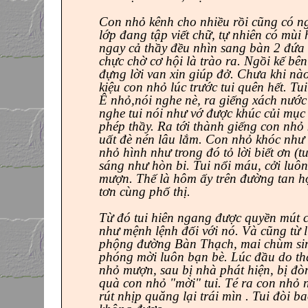
Con nhỏ kênh cho nhiều rồi cũng có ng
lớp đang tập viết chữ, tự nhiên có mùi 
ngay cả thầy đều nhìn sang bàn 2 đứa 
chực chờ cơ hội là trào ra. Ngồi kế b
đựng lời van xin giúp đở. Chưa khi nà
kiệu con nhỏ lúc trước tui quên hết. 
Ê nhỏ,nói nghe nè, ra giếng xách nướ
nghe tui nói như vớ được khúc củi mục 
phép thầy. Ra tới thành giếng con nhỏ
uất đè nén lâu lắm. Con nhỏ khóc như
nhỏ hình như trong đó tỏ lời biết ơn (
sáng như hòn bi. Tui nổi máu, cởi lu
mượn. Thế là hôm ấy trên đường tan học
tơn cùng phố thị.
Từ đó tui hiên ngang được quyền mút c
như mệnh lệnh đối với nó. Và cũng từ 
phộng đường Bàn Thạch, mai chùm sim si
phóng mời luôn bạn bè. Lúc đầu do t
nhỏ mượn, sau bị nhà phát hiện, bị đòn
quà con nhỏ "mời" tui. Té ra con nhỏ n
rút nhịp quăng lại trái mìn . Tui đòi