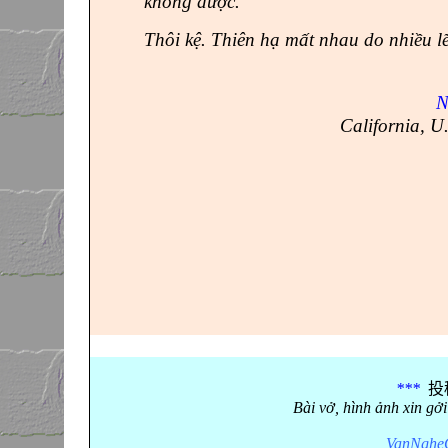
không được.
Thôi kệ. Thiên hạ mất nhau do nhiều lẽ
N
California
,
U.
***
投
Bài vở, hình ảnh xin g
VanNgheG