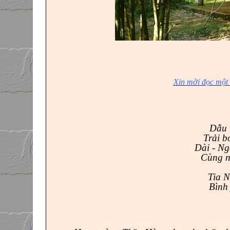
Xin mời đọc một
Dẫu 
Trải b
Dài - Ng
Cùng n
Tia N
Bình