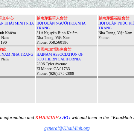
華文中心
越南芽莊華人會館
越南芽莊福建會館
ĂN KHẢI MINH NHA
HỘI QUÁN NGƯỜI HOA NHA
HỘI QUÁN PHÚC KI
TRANG
TRANG
ỉnh Khiêm
31A Nguyễn Bỉnh Khiêm
Nha Trang, Việt Nam
t Nam
Nha Trang, Việt Nam
Phone
:
0196
Phone
:
058.560196
會館
美國南加州海南會館
I NAM NHA TRANG
HAINAM ASSOCIATION OF
t Nam
SOUTHERN CALIFORNIA
2806 Tyler Avenue
El Monte, CA 91733
Phone
:
(626) 575-2888
on information and
KHAIMINH
.
ORG
will add them in the
“
KhaiMinh 
general@KhaiMinh.org