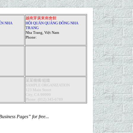
越南芽廣東南會館
ẾN NHA
HỘI QUÁN
QUẢNG ĐÔNG
NHA
TRANG
Nha Trang, Việt Nam
Phone
:
某某
機構/組織
SAMPLE ORGANIZATION
123 Main
Street
City, CA 99999
Phone
:
(012) 345-6
789
Business Pages
”
for free...