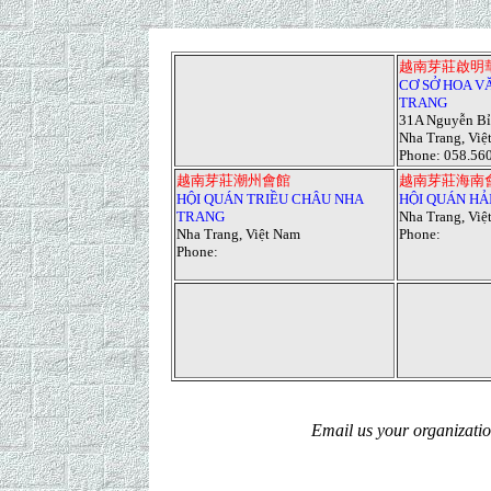
越南芽莊啟明
CƠ SỞ HOA V
TRANG
31A Nguyễn B
Nha Trang, Việ
Phone
:
058.56
越南芽莊潮州會館
越南芽莊海南
HỘI QUÁN TRIỀU CHÂU NHA
HỘI QUÁN HẢ
TRANG
Nha Trang, Việ
Nha Trang, Việt Nam
Phone
:
Phone
:
Email us your organizati