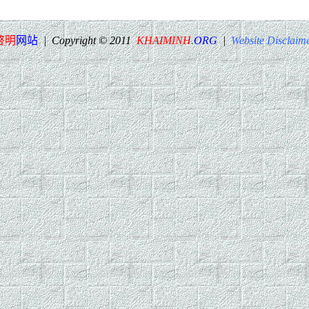
啓明
网站
| Copyright © 2011
KHAIMINH
.
ORG
|
Website Disclaim