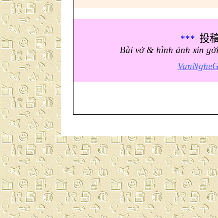
投
***
Bài vở & hình ảnh xin gở
VanNgheG