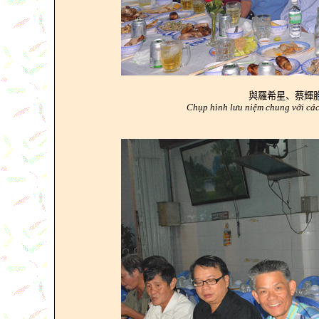
與羅希星、蔡輝
Chụp hình lưu niệm chung với cá