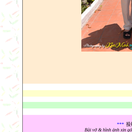
***
投
Bài vở & hình ảnh xin g