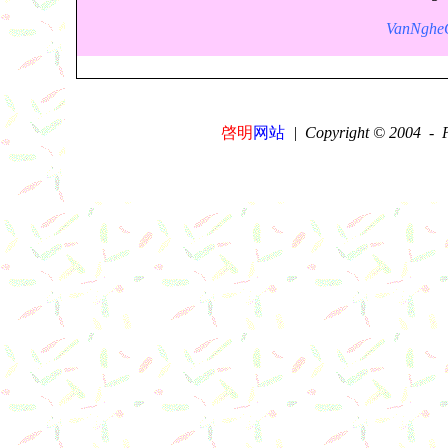
VanNgheG
啓明
网站
| Copyright © 2004
-