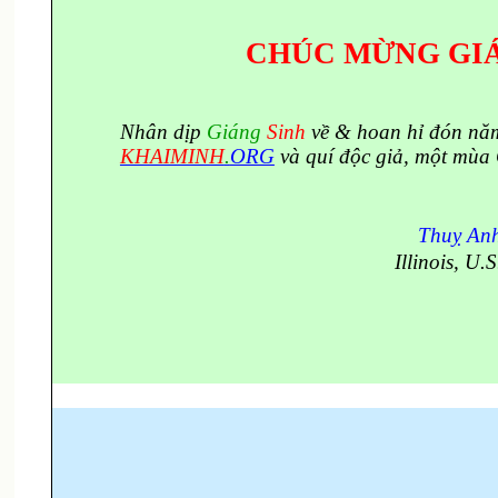
CHÚC MỪNG GIÁ
Nhân dịp
Giáng
Sinh
về & hoan hỉ đón năm
KHAIMINH
.
ORG
và quí độc giả, một mùa 
Thuỵ A
Illinois, U