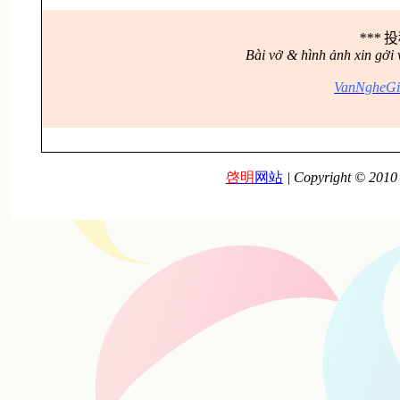
***
投
Bài vở & hình ảnh xin gởi
VanNgheGi
啓明
网站
| Copyright © 2010