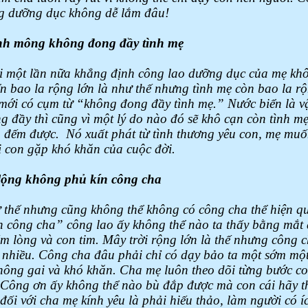
ng dưỡng dục không dễ lắm đâu!
nh mông không đong đầy tình mẹ
i một lần nữa khẳng định công lao dưỡng dục của mẹ kh
n bao la rộng lớn là như thế nhưng tình mẹ còn bao la r
mới có cụm từ “không đong đầy tình mẹ.” Nước biển là vật
g đầy thì cũng vì một lý do nào đó sẽ khô cạn còn tình mẹ
g đếm được.
Nó xuất phát từ tình thương yêu con, mẹ mu
i con gặp khó khăn của cuộc đời.
 lộng không phủ kín công cha
 thế nhưng cũng không thể không có công cha thể hiện q
 công cha” công lao ấy không thể nào ta thấy bằng mắt
m lòng và con tim. Mây trời rộng lớn là thế nhưng công 
 nhiều. Công cha đâu phải chỉ có dạy bảo ta một sớm mộ
hông gai và khó khăn. Cha mẹ luôn theo dõi từng bước co
Công ơn ấy không thể nào bù đắp được mà con cái hãy t
đối với cha mẹ kính yêu là phải hiếu thảo, làm người có í