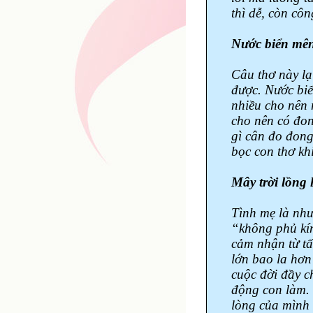
thì dễ, còn cô
Nước biển mê
Câu thơ này lạ
được. Nước biể
nhiều cho nên 
cho nên có đon
gì cân đo đon
bọc con thơ kh
Mây trời lồng
Tình mẹ là như
“không phủ kín
cảm nhận từ tấ
lớn bao la hơn
cuộc đời đầy c
động con làm. 
lòng của mình 