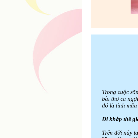
Trong cuộc số
bài thơ ca ngợ
đó là tình mẫu 
Đi khắp thế g
Trên đời này t