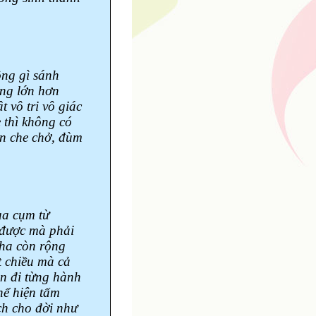
ông gì sánh
ộng lớn hơn
 vô tri vô giác
 thì không có
ốn che chở, đùm
ua cụm từ
 được mà phải
cha còn rộng
t chiều mà cả
n đi từng hành
hể hiện tấm
ch cho đời như