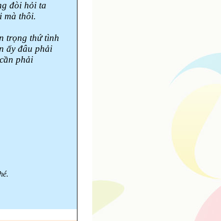
g đòi hỏi ta
i mà thôi.
n trọng thứ tình
n ấy đâu phải
 cần phải
hé.