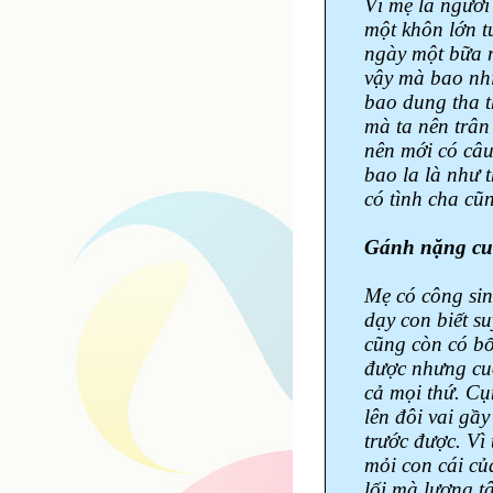
Vì mẹ là người
một khôn lớn t
ngày một bữa m
vậy mà bao nhi
bao dung tha t
mà ta nên trân
nên mới có câu
bao la là như 
có tình cha c
Gánh nặng cuộ
Mẹ có công sin
dạy con biết su
cũng còn có bổ
được nhưng cuộ
cả mọi thứ. C
lên đôi vai gầ
trước được. Vì
mỏi con cái củ
lối mà lương t