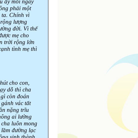
áu ấy mỗi ngày
hông phải một
ta. Chính vì
 rộng lượng
ường đời. Vì thế
 được mẹ cho
 trời rộng lớn
ạnh tình mẹ thì
hút cho con,
dạy dỗ thì cha
 gì còn đoán
 gánh vác tất
ăn nặng trĩu
hông ai lường
, cha luôn mong
g lầm đường lạc
Công sinh thành