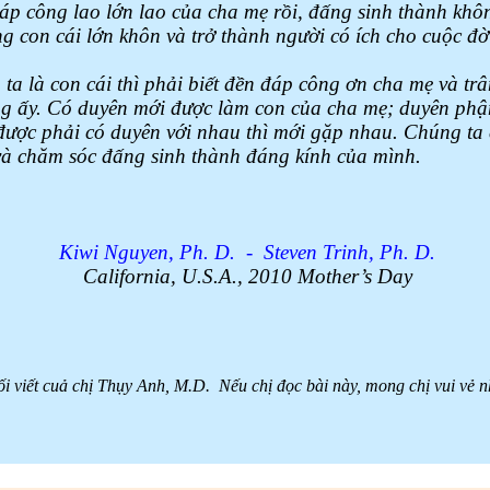
đáp công lao lớn lao của cha mẹ rồi, đấng sinh thành khôn
ng con cái lớn khôn và trở thành người có ích cho cuộc đờ
ta là con cái thì phải biết đền đáp công ơn cha mẹ và trâ
ng ấy. Có duyên mới được làm con của cha mẹ; duyên phậ
ược phải có duyên với nhau thì mới gặp nhau. Chúng ta
à chăm sóc đấng sinh thành đáng kính của mình.
Kiwi Nguyen, Ph. D.
-
Steven Trinh, Ph. D.
California
,
U.S.A.
,
2010 Mother’s Day
lối viết cuả chị Thụy Anh, M.D.
Nếu chị đọc bài này, mong chị vui vẻ n