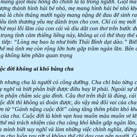
 mang giọt máu hồng đó chính là ta trong người. Giọt m
ượng thành hình hài bé nhỏ, mẹ mang hình hài bé nhỏ k
à là chín tháng mười ngày mang nặng đẻ đau để sinh ra 
êu tình thương yêu mẹ dành trọn cho con. Chỉ có mẹ mới
hứ mọi lỗi lầm cùa con cái và dìu dắt con thơ trên bước đ
 trọng tình cảm thiêng liêng này, không ai có thể thay thế
 tiếp: “Lòng mẹ bao la như biển Thái Bình dạt dào.” Biển
thế mà tình mẹ còn rộng lớn hơn gấp trăm ngàn lần. Bên c
ũng không kém phần quan trọng
c đời không ai khổ bằng cha
h nhưng cha là người có công dưỡng. Cha chỉ bảo từng c
y nghĩ và biết phân biệt được điều hay lẽ phải. Ngoài sự 
n phận chăm sóc gia đình. Câu thơ trên thật là đúng, cái
c đời thì không ai đoán được,
do
vậy mà đôi vai của cha
ụm từ “Gánh nặng cuộc đời” càng tăng thêm phần khó kh
y của cha. Cuộc đời là kính vạn hoa muôn màu muôn vẻ k
 thế mà trách nhiệm của cha càng khó khăn gấp ngàn lần
a mình biết suy nghĩ và làm những việc chính nghĩa, đừn
âm cha luôn ray rứt vì không thể chỉ dạy con nên người. 