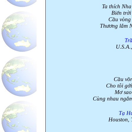
Ta thích Nha
Biển trời
Cầu vòng t
Thương lắm Nh
Tr
U.S.A.
Cầu vồn
Cho tôi gởi
Mơ sao 
Cùng nhau ngắm c
Tạ H
Houston
,