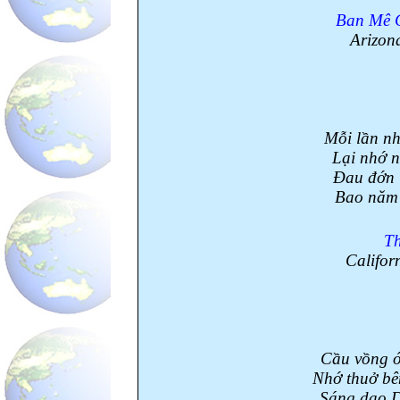
Ban Mê
Arizon
Mỗi lần nh
Lại nhớ n
Đau đớn 
Bao năm 
T
Califor
Cầu vồng ón
Nhớ thuở bê
Sáng dạo D