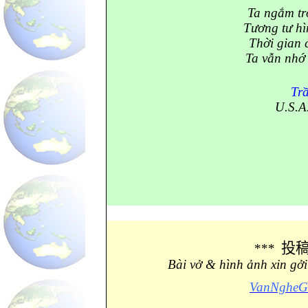
Ta ngắm tr
Tương tư hì
Thời gian 
Ta vẫn nhớ
Tr
U.S.A
投
***
Bài vở & hình ảnh xin gở
VanNgheGi