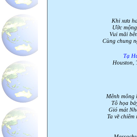
Khi xưa ha
Ước mộng t
Vui mãi bên
Cùng chung ng
Tạ H
Houston
,
Mênh mông b
Tô họa bảy
Gió mát Nha
Ta về chiêm
Massachu