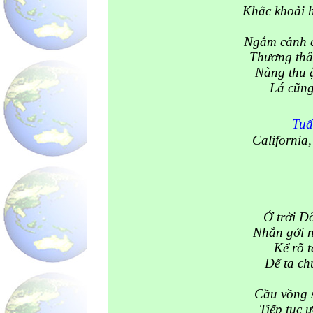
Khắc khoải 
Ngắm cảnh 
Thương thâ
Nàng thu 
Lá cũng
Tu
California
Ở trời Đ
Nhắn gởi n
Kể rõ t
Để ta ch
Cầu vồng s
Tiếp tục 