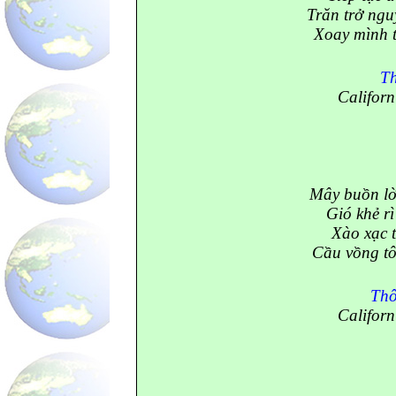
Trăn trở ngu
Xoay mình 
T
Californ
Mây buồn lờ
Gió khẻ r
Xào xạc t
Cầu vồng t
Th
Californ