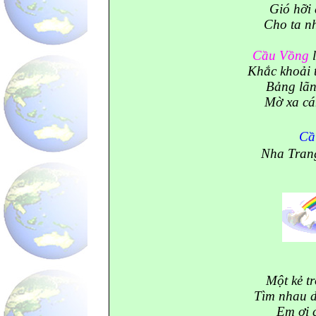
Gió hỡi 
Cho ta n
Cầu Vồng
l
Khắc khoải 
Bảng lãn
Mờ xa cá
C
Nha Trang
Một kẻ t
Tìm nhau d
Em ơi c