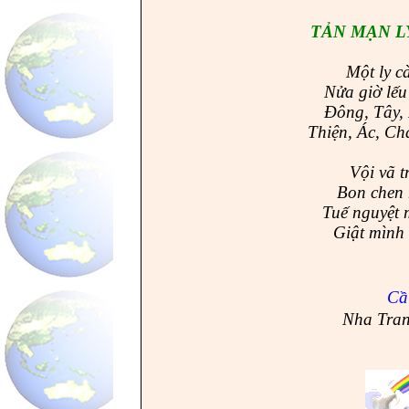
TẢN MẠN L
Một ly c
Nửa giờ lếu
Đông, Tây, 
Thiện, Ác, Ch
Vội vã t
Bon chen 
Tuế nguyệt m
Giật mình
C
Nha Tran