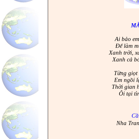
MÀ
Ai bảo e
Để làm má
Xanh trời, x
Xanh cả bó
Từng giọt 
Em ngồi l
Thời gian 
Ôi tại t
C
Nha Tran