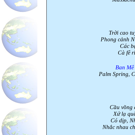
Trời cao tu
Phong cảnh Nh
Các bạn
Cà fê r
Ban Mê
Palm Spring
,
C
Cầu vồng đ
Xứ lạ quê
Có dịp, Nh
Nhắc nhau chu