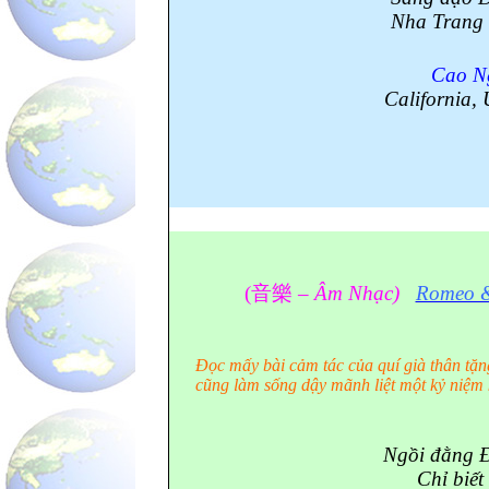
Nha Trang b
Cao N
California
,
(
音樂
–
Âm Nhạc)
Romeo &
Đọc mấy bài cảm tác của quí già thân tặ
cũng làm sống dậy mãnh liệt một kỷ niệ
Ngồi đằng 
Chỉ biết