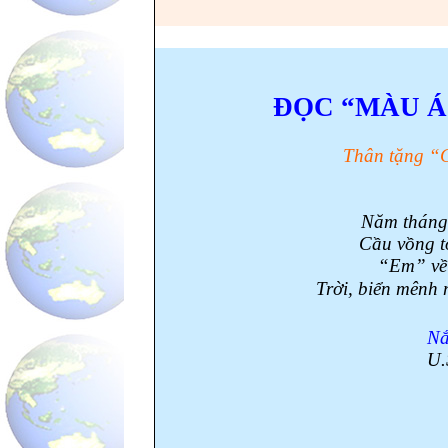
ĐỌC “MÀU Á
Thân tặng “
Năm tháng 
Cầu vồng t
“Em” về 
Trời, biển mênh
N
U.