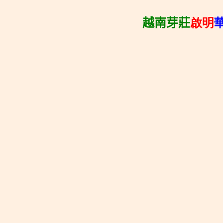
越南芽莊
啟明