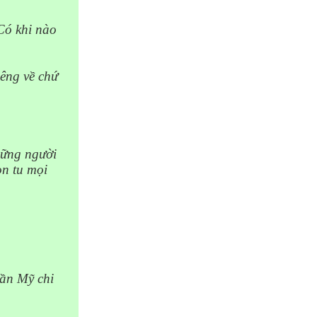
ó khi nào
iêng về chứ
ững người
òn tu mọi
cần Mỹ chi