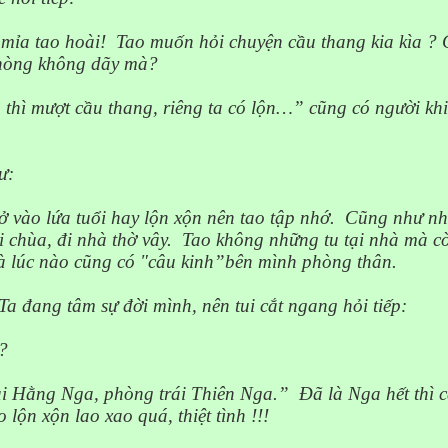
 mỉa tao hoài!
Tao muốn hỏi chuyện cầu thang kia
kìa ?
C
phòng không dãy mà?
 thì mượt cầu thang, riêng ta có lộn…” cũng có người kh
ư
:
 vào lứa tuổi hay lộn xộn nên tao tập nhớ.
Cũng như nh
 chùa, đi nhà thờ vây.
Tao không những tu tại nhà mà c
và lúc nào cũng có "câu kinh”bên mình phòng thân.
Ta đang tâm sự đời mình, nên tui cắt ngang hỏi tiếp
:
?
i Hằng Nga, phòng trái Thiên Nga.”
Đã là Nga hết thì 
 lộn xộn lao xao quá, thiệt tình !!!