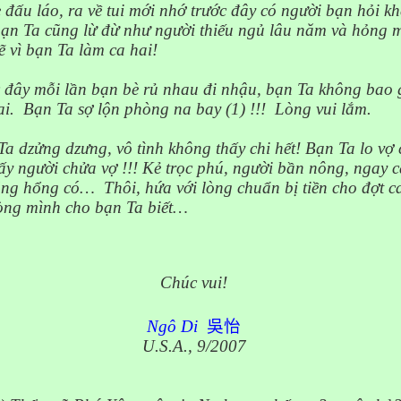
đấu láo, ra về tui mới nhớ trước đây có người bạn hỏi k
bạn Ta cũng lừ đừ như người thiếu ngủ lâu năm và hỏng 
ẽ vì bạn Ta làm ca hai!
ớc đây mỗi lần bạn bè rủ nhau đi nhậu, bạn Ta không bao
ai.
Bạn Ta sợ lộn phòng na bay (1
) !!!
Lòng vui lắm.
a dzửng dzưng, vô tình không thấy chi hết! Bạn Ta lo vợ 
ấy người chửa
vợ !!!
Kẻ trọc phú, người bần nông, ngay c
cũng hổng có…
Thôi, hứa với lòng chuẩn bị tiền cho đợt ca
 lòng mình cho bạn Ta biết…
Chúc vui!
Ngô Di
吳怡
U.S.A.
, 9/2007