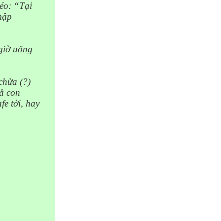
héo: “Tại
mập
 giờ uống
chửa (?)
ả con
fe tới, hay