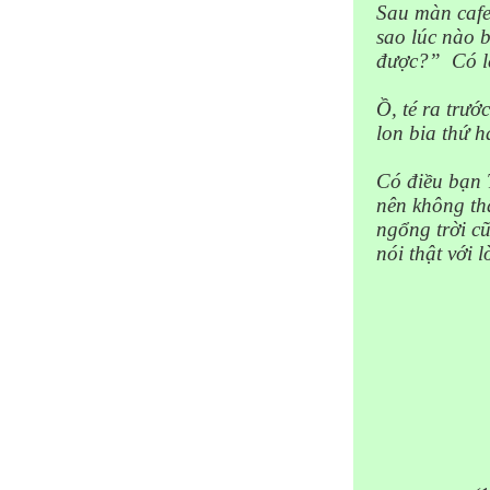
Sau màn cafe 
sao lúc nào 
được?”
Có l
Ồ, té ra trư
lon bia thứ h
Có điều bạn T
nên không th
ngổng trời 
nói thật với