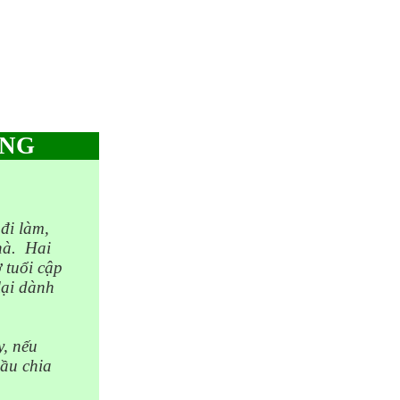
ANG
đi làm,
hà.
Hai
 tuổi cập
lại dành
y, nếu
lầu chia