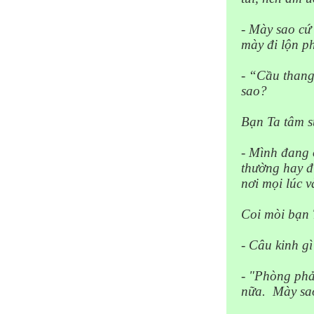
- Mày sao cứ
mày đi lộn 
- “Cầu thang
sao?
Bạn Ta tâm s
- Mình đang ở
thường hay đi
nơi mọi lúc 
Coi mòi bạn 
- Câu kinh gì
- "Phòng phả
nữa.
Mày sao