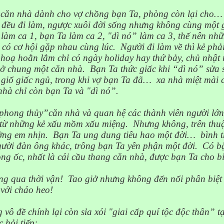
căn nhà dành cho vợ chồng bạn Ta, phòng còn lại cho…
 đều đi làm, ngược xuôi đời sống nhưng không cùng một g
 làm ca 1, bạn Ta làm ca 2, "dì nó” làm ca 3, thế nên nh
o có cơ hội gặp nhau cùng lúc.
Người đi làm về thì kẻ phải
 hoạ hoằn lắm chỉ có ngày holiday hay thứ bảy, chủ nhật
ở chung một căn nhà.
Bạn Ta thức giấc khi “dì nó” sửa
 giổ giấc ngủ, trong khi vợ bạn Ta đã…
xa nhà miệt mài 
nhà chỉ còn bạn Ta và "dì nó”.
phong thủy”căn nhà và quan hệ các thành viên người lớn,
 từ những kẻ xấu mồm xấu miệng.
Nhưng không, trên thu
ờng em nhịn.
Bạn Ta ung dung tiêu hao một đời
…
bình
t
gười đàn ông khác, trông bạn Ta yên phận một đời.
Có bậ
ng ốc, nhất là cái cầu thang căn nhà, được bạn Ta cho bi
ng qua thời vận!
Tao giở nhưng không đến nổi phân biệt
với cháo heo!
 vô đề chính lại còn sỉa xói "giai cấp quí tộc độc thân” t
c hỏi tiếp: