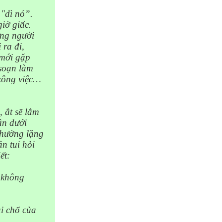
 "
dì
nó”.
iờ giấc.
ững người
 ra đi,
 mới gặp
 soạn làm
công việc…
 ắt sẽ lắm
ận dưới
hường lặng
n tui hỏi
ết:
 không
ại chổ của