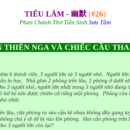
TIẾU LÂM -
幽默
(
#26
)
Phan Chánh Thơ
Tiên Sinh
Sưu Tầm
 THIÊN NGA VÀ CHIẾC CẦU TH
ồm 6 thành viên, 3 người lớn và 3 người nhỏ.
Người lớn 
o
ăn
lo học.
Nhà gồm 2 phòng trên lầu, 2 phòng ở dưới n
ho 3 người nhỏ, người lớn nhất trong 3 người nhỏ đang ở
hò hứ hé nên được chiếm cứ riêng một phòng.
Phòng còn 
nhỏ nhất.
ên lầu, cửa phòng ra vào cận kề nhau không đầy gang ta
không chú ý sẽ dể bị vào lộn phòng.
Hai căn phòng trên 
cho 3 người lớn còn lại?