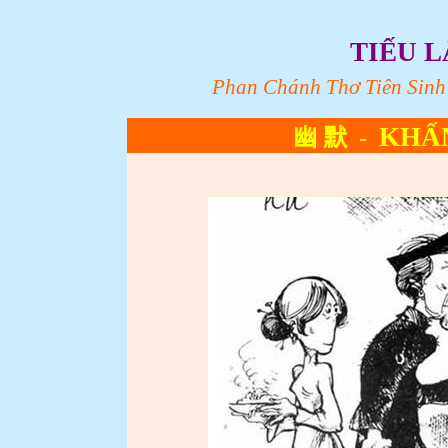
TIẾU L
Phan Chánh Thơ
Tiên Sinh
KHẤN
幽
默
-