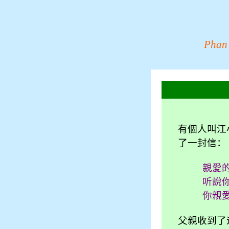
Phan
有個人叫江
了一封信：
親愛
听說
你親
父親收到了