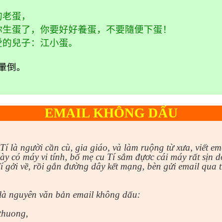
的老蛋，
你生蛋了，你要好好養蛋，不要隨便下蛋！
愛的兒子：江小蛋。
暈倒。
EMAIL KHÔNG DẤU
í là người cần cù, gia giáo, và làm ruộng từ xưa, viết em
ày có máy vi tính, bố mẹ cu Tí sắm đựơc cái máy rất sịn
Tí gởi về, rồi gắn đường dây kết mạng, bèn gửi email qua 
 là nguyên văn bản email không dấu:
thuong,