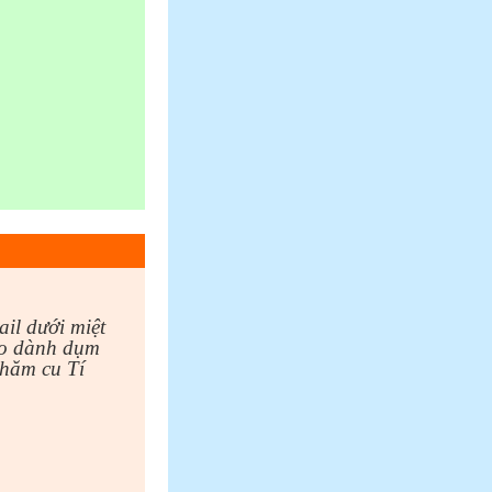
ail dưới miệt
 do dành dụm
thăm cu Tí