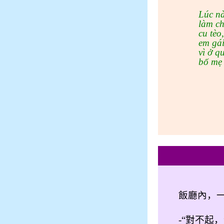
Lúc nà
làm ch
cu tèo
em gái
vì ở q
bố mẹ 
飯廳內，
-
“
對不起，