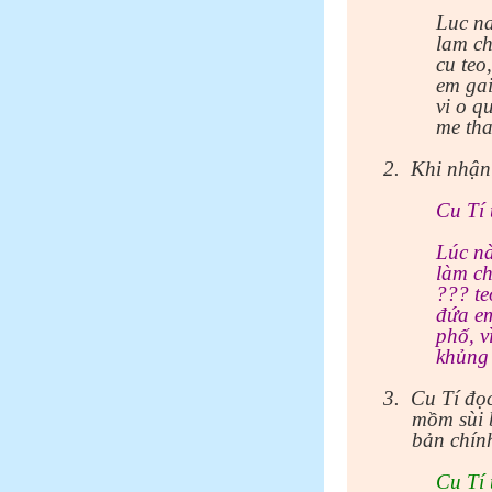
Luc na
lam ch
cu teo
em gai
vi o q
me tha
2.
Khi nhận 
Cu Tí 
Lúc nà
làm ch
??? te
đứa em
phố, v
khủng 
3.
Cu Tí đọ
mồm sùi b
bản chín
Cu Tí 