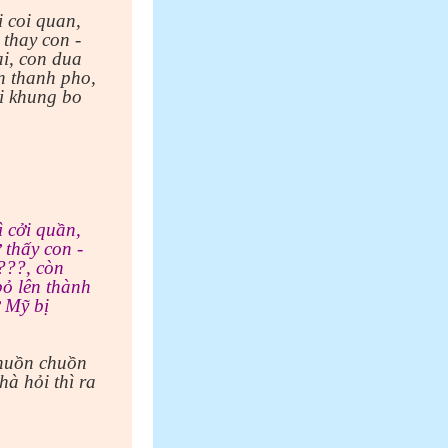
 coi quan,
 thay con -
ai, con dua
n thanh pho,
i khung bo
 cởi quần,
 thấy con -
 ???, còn
ỏ lên thành
ở Mỹ bị
chuồn chuồn
hà hỏi thì ra