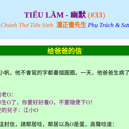
TIẾU LÂM -
幽默
(
#33
)
 Chánh Thơ
Tiên
Sinh
潘正書先生
Phụ Trách &
Sư
给爸爸的信
小帆，他不會寫的字都畫個圓圈。一天，他爸爸生病
的老
O
：
你生
O
了，你要好好養
O
，不要隨便下
O
！
愛的兒子：江小
O
這封信，請鄰居唸，鄰居以為
O
是蛋，高聲唸道：