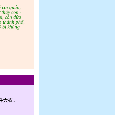
 coi quán,
 thấy con -
ài, còn đứa
n thành phố,
ỹ bị khủng
件大衣。