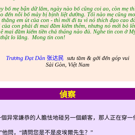
y bố mẹ bận dữ lắm, ngày nào bố cũng coi ao, còn mẹ thì
o đến nỗi bố mày bị bịnh liệt dường. Tối nào mẹ cũng mơ
, thằng em út của con - thì mới đi tu vì nó thích đạo cao đ
 của con phải đi mai đầm kiếm thêm, nhưng nó mới bỏ lê
uê mai đầm kiếm tiền chả tháng nào đủ. Nghe tin con ở M
thật lo lắng.
Mong tin con!
Tr
ương Đạt Dân
张达民
sưu tầm & gởi đến góp vui
Sài Gòn, Việt Nam
偵察
一個异常謙恭的人膽怯地碰另一個顧客，那人正在穿一
”
他問，
“
請問您是不是皮埃爾先生？
”