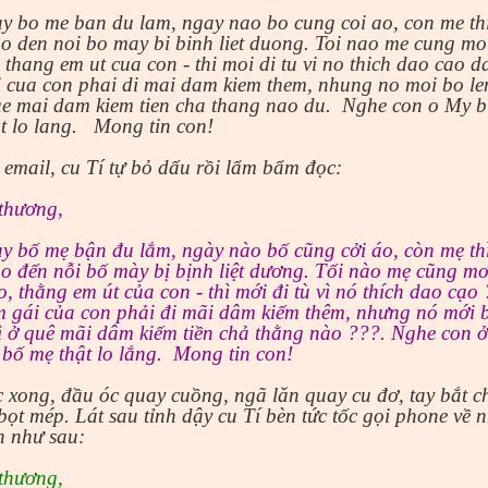
y bo me ban du lam, ngay nao bo cung coi ao, con me thi
o den noi bo may bi binh liet duong. Toi nao me cung mo
, thang em ut cua con - thi moi di tu vi no thich dao cao d
 cua con phai di mai dam kiem them, nhung no moi bo le
ue mai dam kiem tien cha thang nao du.
Nghe con o My b
t lo lang.
Mong tin con!
email, cu Tí tự bỏ dấu rồi lẩm bẩm đọc:
thương,
y bố mẹ bận đu lắm, ngày nào bố cũng cởi áo, còn mẹ thì
o đến nỗi bố mày bị bịnh liệt dương. Tối nào mẹ cũng mơ
o, thằng em út của con - thì mới đi tù vì nó thích dao cạo
 gái của con phải đi mãi dâm kiếm thêm, nhưng nó mới b
ì ở quê mãi dâm kiếm tiền chả thằng nào ???. Nghe con 
bố mẹ thật lo lắng.
Mong tin con!
c xong, đầu óc quay cuồng, ngã lăn quay cu đơ, tay bắt 
ọt mép. Lát sau tỉnh dậy cu Tí bèn tức tốc gọi phone về n
h như sau:
thương,