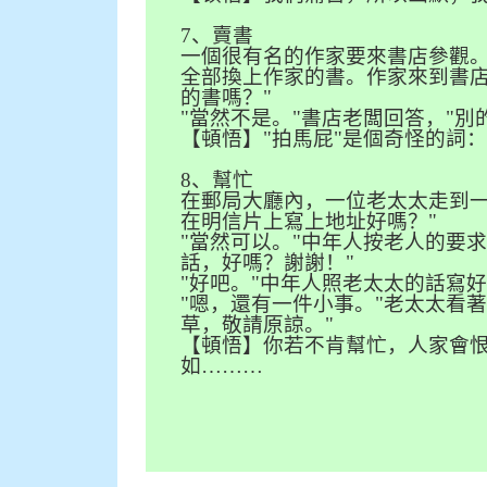
7
、賣書
一個很有名的作家要來書店參觀
全部換上作家的書。作家來到書
的書嗎？
"
"
當然不是。
"
書店老闆回答，
"
別
【頓悟】
"
拍馬屁
"
是個奇怪的詞
8
、幫忙
在郵局大廳內，一位老太太走到
在明信片上寫上地址好嗎？
"
"
當然可以。
"
中年人按老人的要
話，好嗎？謝謝！
"
"
好吧。
"
中年人照老太太的話寫
"
嗯，還有一件小事。
"
老太太看
草，敬請原諒。
"
【頓悟】你若不肯幫忙，人家會
如………