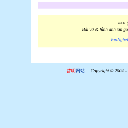
***
Bài vở & hình ảnh xin g
VanNgheG
啓明
网站
| Copyright © 2004 