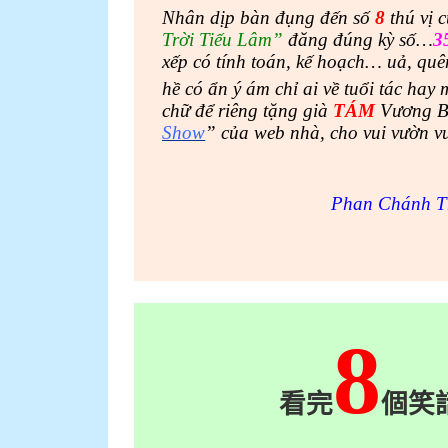
Nhân dịp bàn đụng đến số
8
thú vị 
Trời Tiếu Lâm”
đăng đúng kỳ
số…
3
xếp có tính toán, kế hoạch… uả, quê
hề có ẩn ý ám chỉ ai về tuổi tác ha
chữ để riêng tặng già
TÁM
Vương Bá
Show
” của web nhà, cho vui vườn v
Phan Chánh Th
8
看完
個笑