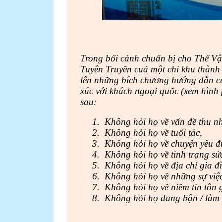
T
rong bối cảnh chuẩn bị cho Thế V
Tuyên Truyền cuả một chi khu thàn
lên những bích chương hướng dẫn c
xúc với khách ngoại quốc (xem hình p
sau:
1.
Không hỏi họ về vấn đề thu nh
2.
Không hỏi họ về tuổi tác,
3.
Không hỏi họ về chuyện yêu đ
4.
Không hỏi họ về tình trạng sứ
5.
Không hỏi họ về địa chỉ gia đ
6.
Không hỏi họ về những sự việc 
7.
Không hỏi họ về niềm tin tôn 
8.
Không hỏi họ đang bận / làm 