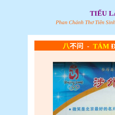
TIẾU L
Phan Chánh Thơ
Tiên Sin
八
不问
-
TÁM