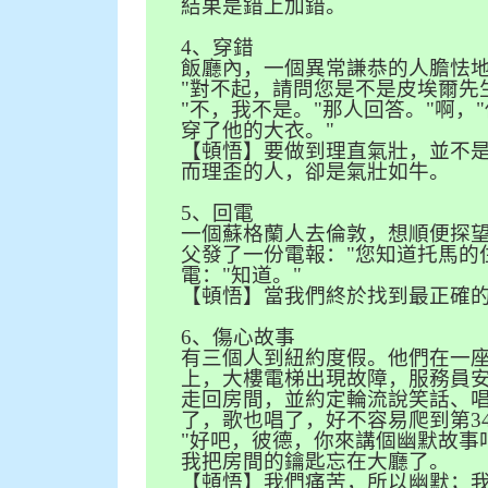
結果是錯上加錯。
4
、穿錯
飯廳內，一個異常謙恭的人膽怯
"
對不起，請問您是不是皮埃爾先
"
不，我不是。
"
那人回答。
"
啊，
"
穿了他的大衣。
"
【頓悟】要做到理直氣壯，並不
而理歪的人，卻是氣壯如牛。
5
、回電
一個蘇格蘭人去倫敦，想順便探
父發了一份電報：
"
您知道托馬的
電：
"
知道。
"
【頓悟】當我們終於找到最正確
6
、傷心故事
有三個人到紐約度假。他們在一
上，大樓電梯出現故障，服務員
走回房間，並約定輪流說笑話、
了，歌也唱了，好不容易爬到第
3
"
好吧，彼德，你來講個幽默故事
我把房間的鑰匙忘在大廳了。
【頓悟】我們痛苦，所以幽默；