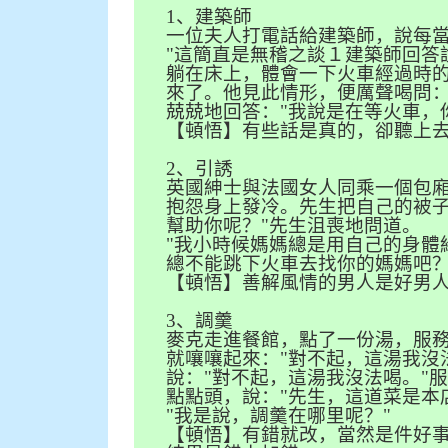
1
、建築師
一位夫人打電話給建築師，說每
"
這簡直是無稽之談１建築師回答
躺在床上，體會一下火車經過時
來了。他見此情形，便厲聲喝問
兢兢地回答：
"
我說是在等火車，
【頓悟】有些話是真的，卻聽上
2
、引誘
英國紳士與法國女人同乘一個包
抱怨身上發冷。先生把自己的被
幫助你呢？
"
先生沮喪地問道。
"
我小時候媽媽總是用自己的身體
總不能跳下火車去找你的媽媽吧
【頓悟】善解風情的男人是好男
3
、調羹
麥克走進餐館，點了一份湯，服
就嚷嚷起來：
"
對不起，這湯我沒
說：
"
對不起，這湯我沒法喝。
"
點點頭，說：
"
先生，這道菜是本
"
我是說，調羹在哪里呢？
"
【頓悟】有錯就改，當然是件好