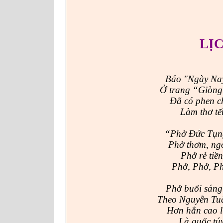
LỊ
Báo "Ngày Nay
Ở trang “Giòng
Đã có phen c
Làm thơ tếu
“Phở Đức Tụng
Phở thơm, ngo
Phở rẻ tiền
Phở, Phở, Ph
Phở buổi sáng
Theo Nguyễn Tuâ
Hơn hẳn cao l
Là quốc túy