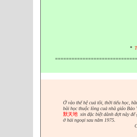
*
T
=============================
Ở vào thế hệ cuả tôi, thời tiểu học, h
bài học thuộc lòng cuả nhà giáo Bả
默天地
xin
đặc biệt dành đợt này để
ở hải ngoại sau năm 1975.
C