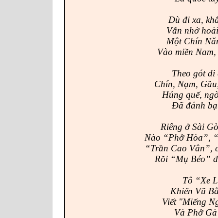
Dù đi xa, khắ
Vẫn nhớ hoài
Một Chín Năm
Vào miền Nam, 
Theo gót di
Chín, Nạm, Gầu,
Húng quế, ngò 
Đã đánh bạt
Riêng ở Sài Gò
Nào “Phở Hòa”, “
“Trần Cao Vân”, 
Rồi “Mụ Béo” đ
Tô “Xe Lử
Khiến Vũ Bằn
Viết
"
Miếng Ng
Và Phở Gà 