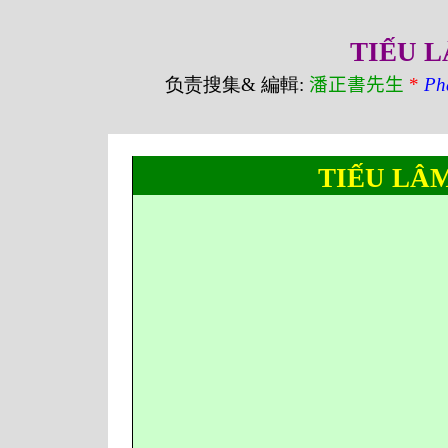
TIẾU L
负责搜集
&
編輯
:
潘正書先生
*
Ph
TIẾU LÂM