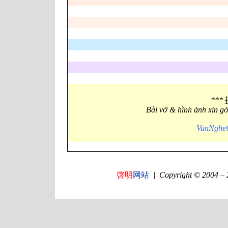
***
Bài vở & hình ảnh xin g
VanNgheG
啓明
网站
|
Copyright © 2004 –