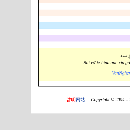
***
Bài vở & hình ảnh xin g
VanNgheG
啓明
网站
|
Copyright © 2004 –