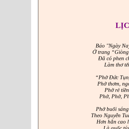
LỊ
Báo "Ngày Nay
Ở trang “Giòng
Đã có phen c
Làm thơ tếu
“Phở Đức Tụng
Phở thơm, ngo
Phở rẻ tiền
Phở, Phở, Ph
Phở buổi sáng
Theo Nguyễn Tuâ
Hơn hẳn cao l
Là quốc túy