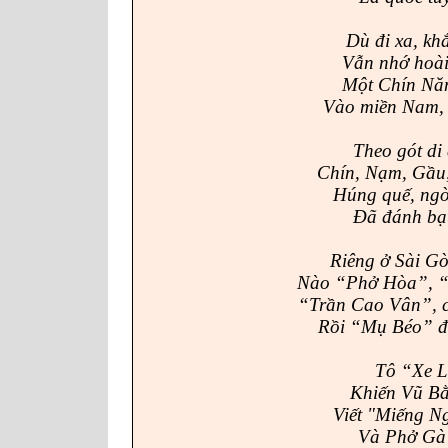
Dù đi xa, khắ
Vẫn nhớ hoài
Một Chín Năm
Vào miền Nam, 
Theo gót di
Chín, Nạm, Gầu,
Húng quế, ngò 
Đã đánh bạt
Riêng ở Sài Gò
Nào “Phở Hòa”, “
“Trần Cao Vân”, 
Rồi “Mụ Béo” đ
Tô “Xe Lử
Khiến Vũ Bằn
Viết
"
Miếng Ng
Và Phở Gà 