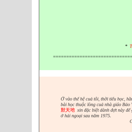
*
T
=============================
Ở vào thế hệ cuả tôi, thời tiểu học, h
bài học thuộc lòng cuả nhà giáo Bả
默天地
xin
đặc biệt dành đợt này để
ở hải ngoại sau năm 1975.
C