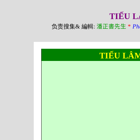
TIẾU L
负责搜集
&
編輯
:
潘正書先生
*
Ph
TIẾU LÂM