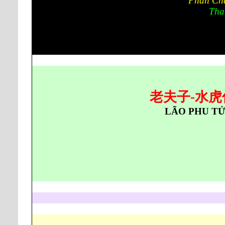
Phan Ch
Tha
老夫子-水虎
LÃO PHU T