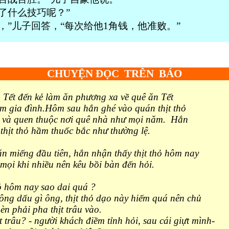
用了什么技巧呢？”
单，”儿子回答，“每次给他1角钱，他准败。
”
CHUYỆN ĐỌC
TRÊN
BÁO
 Tết đến kẻ làm ăn phương xa về quê ăn Tết
m gia đình.Hôm sau hắn ghé vào quán thịt thỏ
g và quen thuộc nơi quê nhà như mọi năm. Hắn
thịt thỏ hầm thuốc bắc như thường lệ.
ăn miếng đầu tiên, hắn nhận thấy thịt thỏ hôm nay
 mọi khi nhiều nên kêu bồi bàn đến hỏi.
hỏ hôm nay sao dai quá ?
ông dấu gì ông, thịt thỏ dạo này hiếm quá nên chủ
 phải pha thịt trâu vào.
ịt trâu? - người khách điềm tỉnh hỏi, sau cái giựt mình-