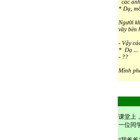
các anh
* Dạ, mỗ
Người kh
vầy bèn h
- Vậy cá
* Dạ ...
- ??
Mình phả
课堂上，
一位同
“我爸