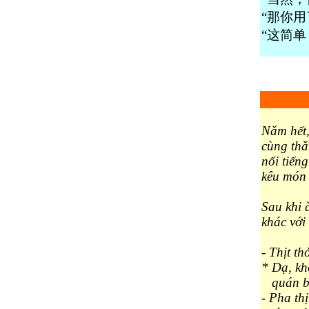
“那你
“这简
Năm hết,
cùng thă
nổi tiến
kêu món 
Sau khi 
khác với
- Thịt t
* Dạ, kh
quán bèn
- Pha th