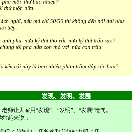
 pha mỗi thứ bao nhiêu?
i thứ một nữa.
ách nghĩ, nếu mà chỉ 50/50 thì không đến nỗi dai như
ỏi tiếp.
c anh pha nửa ký thịt thỏ với nửa ký thịt trâu sao?
 chúng tôi pha nữa con thỏ với nữa con trâu.
i kêu cái này là bao nhiêu phần trăm đây các bạn?
发现、发明、发展
老师让大家用“发现”、“发明”、“发展”造句。
学站起来说：
爸发现了我妈妈，我爸爸和我妈妈发明了我。