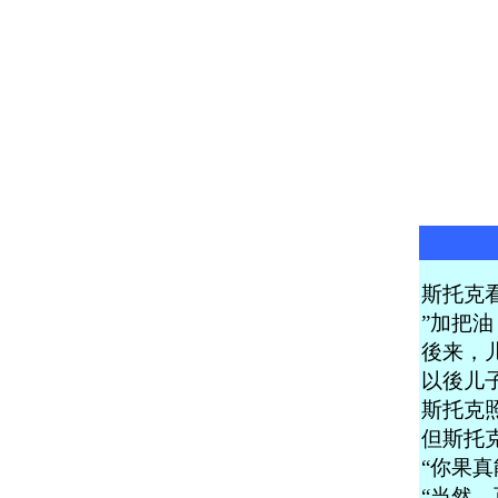
斯托克
”加把油
後来，
以後儿
斯托克
但斯托
“你果真
“当然