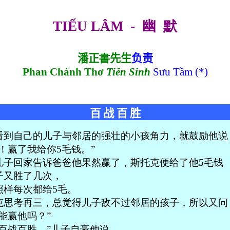
TIẾU LÂM
-
幽
默
潘正
書
先生
负责
Phan Chánh Thơ
Tiên Sinh
Sưu Tầm (*)
百 战 百 胜
看到自己的儿子与邻居的强壮的小孩角力，就鼓励他说
！赢了我给你5毛钱。”
儿子回家告诉爸爸他果然赢了，斯托克便给了他5毛钱
子又胜了几次，
照样每次都给5毛。
克思考再三，总觉得儿子敌不过邻居的孩子，所以又问
能赢他吗？”
，百战百胜。”儿子自豪他说。