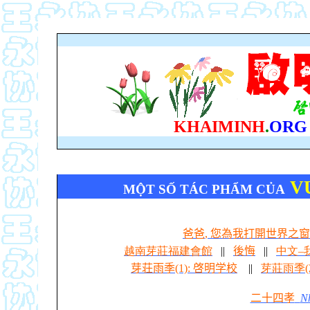
KHAIMINH
.
ORG
V
MỘT SỐ
TÁC PHẨM CỦA
爸爸
,
您為我打開世界之窗
越南芽莊福建會館
||
後悔
||
中文–
芽荘雨季
(1):
啓明学校
||
芽莊雨季(
二十四孝
Nh