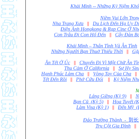
Khải Minh -- Những Kỷ Niệm Kh
Niềm Vui Lớn Tro
Nha Trang Xưa
||
Du Lịch Đến Hạ Uy D
Điện Ảnh Hongkong & Rạp Cine Ở Nh
Con Trâu Đi Con Hổ Đến
||
Cây Đàn B
Khải Minh – Thân Tình Và Ân Tình
Những Người Bạn Thuở Thiếu Thời
||
Gặp
Ăn Tết Ở Úc
||
Chuyến Đi Vì Một Chữ Ân Tì
Thu Cảm Ở California
||
Sự Hy Sin
Hạnh Phúc Làm Cha
||
Vòng Tay Của Cha
||
Tết Đến Rồi
||
Phở Cứu Đói
||
Kỷ Niệm Nh
M
Láng Giềng (Kỳ 9)
||
N
Bạn Cũ
(Kỳ 5)
||
Hoa Tuyết (K
Làm Visa (Kỳ 1)
||
Đến Mỹ
(
Đáo Trường Thành
-
到长
Trụ Cột Gia Đình
||