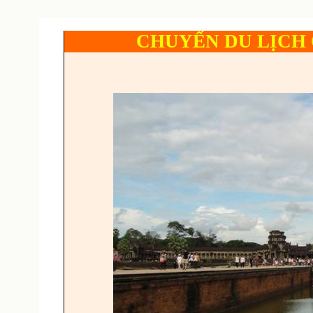
CHUYẾN DU LỊCH