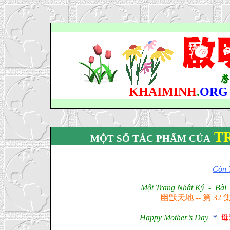
KHAIMINH
.
ORG
T
MỘT SỐ
TÁC PHẨM CỦA
Còn 
Một Trang Nhật Ký
-
Bài
幽默天地 -- 第 32 
Happy Mother’s Day
*
母